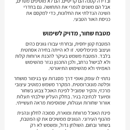
ובדירה קטנה הם קריטיים. הם לא מוסיפים מטרים,
אבל הם משנים לגמרי את התחושה. גם בחדרי
השינה הגדלתי את החלונות, כדי למקסם את
כניסת האור הטבעי.
מטבח שחור, מדויק לשימוש
המטבח קטן יחסית, ובחרתי עבורו גוונים כהים
ועיצוב מינימליסטי. זו לא הייתה בחירה אסתטית
בלבד. המטבח משמש בעיקר להכנת ארוחות קלות
ולא לבישול נרחב, ולכן התכנון נגזר מהשימוש
האמיתי ולא מהשימוש התיאורטי.
נתתי לו עומק ואופי דרך מסגרות עץ בגימור מושחר
ופלטה מונוכרומטית. המקרר משמש כמוטיב עיצובי
מרכזי, והקיר שמוביל לפינת האוכל צבוע בשחור
ומיועד לכתיבה בגיר. בחלק העליון שילבתי תעלות
אוורור שחורות ועגולות, שמוסיפות מראה תעשייתי.
פינת האוכל מרווחת ומוארת, סמוכה לחלון ונהנית
מהנוף העירוני. הגוונים ממשיכים את קו המטבח,
בשחור ובחום. השולחן גדול, ומשמש לא רק