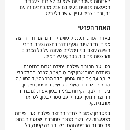
לארוחות משפחתיות אלא גם לאירוח ולעבודה.
הכיסאות מגוונים בעיצובם אבל מתכתבים זה עם
זה, וכך נוצרים עניין ועושר בלי בלגן.
האזור הפרטי
באזור הפרטי תכננתי סוויטת הורים עם חדר רחצה
צמוד, חדר שינה נוסף וחדר רחצה נפרד. חדרי
השינה עוצבו במינימליזם שעונה על כל הצרכים,
והרצפות מחופות בפרקט עץ חמים.
בסוויטת ההורים שילבתי יחידת נגרות בהזמנה
מיוחדת בתוך ארון קיר, מותאמת לצרכי החלל בלי
לוותר על מקומות אחסון. חדר הרחצה של הסוויטה
מרוצף באריחים משני סוגי שיש בפריסת פישבון,
בשחור ולבן, והקירות בגימור בטון אפור. גם בחדר
הרחצה הנוסף עבדתי עם גימורי בטון, למראה
אורבני ונקי.
במסדרון שמוביל לחדר הרחצה שילבתי ארון שירות
ממסגרות עץ ורשת מתכת מחוררת, שמסתיר בתוכו
את מכונת הכביסה והמייבש. בדירה קטנה, כל