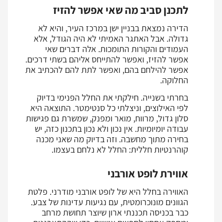
לתכנן סביב מה שאי אפשר להזיז
הדירה נמצאת בבניין ישן במרכז העיר, והיא לא
גדולה. אבל האתגר האמיתי לא היה הגודל, אלא
העמודים והקורות התומכות. אלה דברים שאי
אפשר להזיז, ואפשר להתייחס אליהם בשתי דרכים.
אפשר להילחם בהם, ואפשר לתת להם להכתיב את
החלוקה.
בחרתי בשנייה. חילקתי את החלל הפנימי בדיוק
לפי האילוצים, וניצלתי כל סנטימטר. התוצאה היא
סלון גדול, מרווח, מואר ומפנק, שמשרת גם פגישות
עבודה יומיומיות. אין נכון ולא נכון בתכנון כזה, יש
בחירה מתוך מחשבה. וזה בדיוק מה שאני מכנה
קוהרנטיות חללית: החלל לא נלחם בעצמו.
אווירת לופט אורבני
האווירה בחלל היא של לופט אורבני מודרני. פלטת
הגוונים מונוכרומטית, עם נגיעות עדינות של צבע.
כבר בכניסה תכננתי ארון שיוצר תחושת מרחב