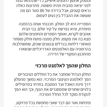
ומספק אחסון לחפצים אישיים, כדי שההתארגנות
לפני יציאה מהבית תהיה פשוטה. פתרונות כאלה
נראים קטנים, אבל בדירה של 86 מטר הם מה
שעושה את ההבדל בין נעים לעמוס.
הספרייה היא לב הסלון. תכננתי אותה בהזמנה
מיוחדת, והיא נפרשת על קיר שלם. בני הבית
אוהבים לקרוא, ואוסף הספרים והחפצים שלהם
מצא בה את מקומו. חלק ממנה פתוח וחלק מוסתר
מאחורי דלתות בגדלים ובגוונים שונים, שמשתלבות
בהרמוניה עם האלמנטים האדריכליים שנשארו
מהתכנון המקורי של הדירה.
החלון שהפך לאלמנט מרכזי
החלון הגדול שמחבר את כל החללים הציבוריים
הפך לאלמנט העיצובי המרכזי. הוא נמשך מהסלון
דרך פינת האוכל ועד המטבח. בחרתי בפרופילים
בלגיים שחורים שממסגרים את הנוף, וכך הוא הפך
לנקודת מוקד לכל החלל המרכזי.
פתיחות ואור הם דבר שאני מחפשת בכל פרויקט,