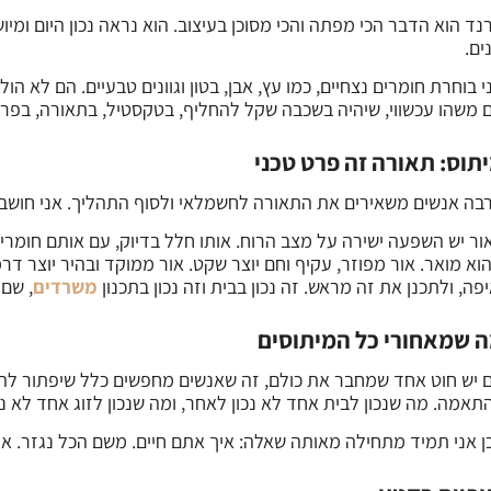
נד הוא הדבר הכי מפתה והכי מסוכן בעיצוב. הוא נראה נכון היום ומ
ים.
י בוחרת חומרים נצחיים, כמו עץ, אבן, בטון וגוונים טבעיים. הם לא ה
 משהו עכשווי, שיהיה בשכבה שקל להחליף, בטקסטיל, בתאורה, בפרי
תוס: תאורה זה פרט טכני
בה אנשים משאירים את התאורה לחשמלאי ולסוף התהליך. אני חוש
ור יש השפעה ישירה על מצב הרוח. אותו חלל בדיוק, עם אותם חומרים,
וא מואר. אור מפוזר, עקיף וחם יוצר שקט. אור ממוקד ובהיר יוצר דר
יפה, ולתכנן את זה מראש. זה נכון בבית וזה נכון בתכנון
משרדים
, שם 
 שמאחורי כל המיתוסים
 יש חוט אחד שמחבר את כולם, זה שאנשים מחפשים כלל שיפתור להם
תאמה. מה שנכון לבית אחד לא נכון לאחר, ומה שנכון לזוג אחד לא נ
ן אני תמיד מתחילה מאותה שאלה: איך אתם חיים. משם הכל נגזר. את