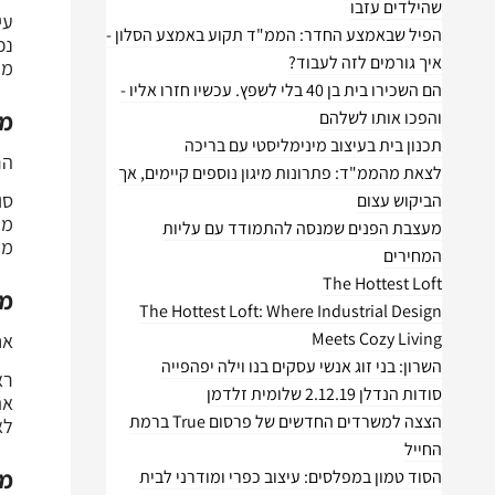
שהילדים עזבו
עי
הפיל שבאמצע החדר: הממ"ד תקוע באמצע הסלון -
נכ
איך גורמים לזה לעבוד?
מק
הם השכירו בית בן 40 בלי לשפץ. עכשיו חזרו אליו -
והפכו אותו לשלהם
מי
תכנון בית בעיצוב מינימליסטי עם בריכה
הר
לצאת מהממ"ד: פתרונות מיגון נוספים קיימים, אך
סו
הביקוש עצום
מי
מעצבת הפנים שמנסה להתמודד עם עליות
מו
המחירים
The Hottest Loft
מי
The Hottest Loft: Where Industrial Design
Meets Cozy Living
אח
השרון: בני זוג אנשי עסקים בנו וילה יפהפייה
רא
סודות הנדלן 2.12.19 שלומית זלדמן
את
הצצה למשרדים החדשים של פרסום True ברמת
לא
החייל
מי
הסוד טמון במפלסים: עיצוב כפרי ומודרני לבית