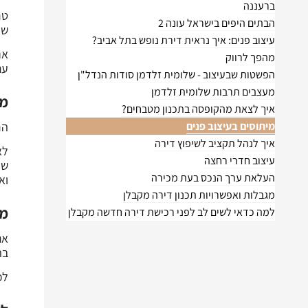
ברעננה
טר
הבתים היפים בישראל עונה 2
שנ
עיצוב פנים: איך נראית דירת נופש בתל אביב?
אנ
מהפך לרווק
עם
הפשטות שבעיצוב - שלומית זלדמן סודות הנדל"ן
מעצבים תרבות שלומית זלדמן
מי
איך לצאת מהקופסה בתכנון מטבחים?
מיתוסים בעיצוב פנים
הר
איך לנהל תקציב לשיפוץ דירה
לא
עיצוב חדרי רחצה
שה
העלאת ערך הנכס בעת מכירה
וא
מגבלות ואפשרויות תכנון דירה מקבלן
מה
למה כדאי לשים לב לפני רכישת דירה חדשה מקבלן
אם
בה
לכ