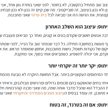
צוב טוב מתחיל בהקשבה, לא בחומר. לפני שאני בוחרת גוון אחד, אני ר
ון ולא נכון בעיצוב, זה סובייקטיבי. מה שכן קיים זה נכון ולא נכון מבח
צועית. את הגישה הזו אני מביאה לכל
בית פרטי
שאני מתכננת.
תוס: עיצוב הוא השלב האחרון
בה אנשים חושבים שקודם בונים או קונים, ואחר כך מביאים מעצבת ש
ף מעשה במחשבה תחילה. כל דבר שנפתר טוב על הנייר, לפני שמתחי
קום של נקודות חשמל, נישות מתוכננות, אחסון שמוסתר מראש. את אל
קדם, אני יכולה להשפיע. כשמביאים אותי בסוף, אני מתקנת.
תוס: יקר יותר זה יוקרתי יותר
ד המיתוסים העקשניים ביותר. אבל תחושת היוקרה לא נובעת מהמחיר
יתי בתים שהושקעו בהם סכומים גדולים ומרגישים מבולגנים, וראיתי 
 ההבדל הוא שהכל מדבר אותה שפה, מה שאני מכנה קוהרנטיות חללי
 מתוכנן. זה עומד בבסיס ה
עיצוב הפנים המודרני והיוקרתי
שאני עוש
תוס: אם זה בטרנד, זה בטוח