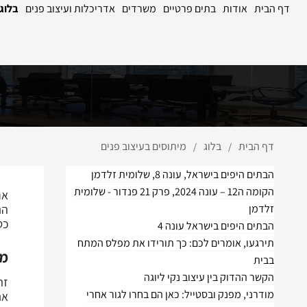
דף הבית
אודות
בתים פרטיים
משרדים
אדריכלות ועיצוב פנים
בלוג
דף הבית
בלוג
מיתוסים בעיצוב פנים
/
/
הבתים היפים בישראל, עונה 8, שלומית זלדמן
הקומה ה12 – עונה 2024, פרק 21 פנדור - שלומית
אנ
זלדמן
הת
כס
הבתים היפים בישראל עונה 4
תירגעו, אומרים לכם: כך תורידו את מפלס המתח
מי
בבית
הקשר ההדוק בין עיצוב נקי ליוגה
זה
מודרני, מפנק ובסטייל: כאן הם בחרו לגור אחרי
את