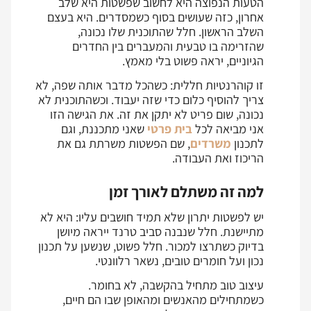
הטעות הנפוצה היא לחשוב שפשטות היא שלב
אחרון, כזה שעושים בסוף כשמסדרים. היא בעצם
השלב הראשון. חלל שהתוכנית שלו נכונה,
שהזרימה בו טבעית והמעברים בין החדרים
הגיוניים, יראה פשוט בלי מאמץ.
זו קוהרנטיות חללית: כשהכל מדבר אותה שפה, לא
צריך להוסיף כלום כדי שזה יעבוד. וכשהתוכנית לא
נכונה, שום פריט לא יתקן את זה. את הגישה הזו
אני מביאה לכל
בית פרטי
שאני מתכננת, וגם
לתכנון
משרדים
, שם הפשטות משרתת גם את
הריכוז ואת העבודה.
למה זה משתלם לאורך זמן
יש לפשטות יתרון שלא תמיד חושבים עליו: היא לא
מתיישנת. חלל שנבנה סביב טרנד ייראה מיושן
בדיוק כשתרצו למכור. חלל פשוט, שנשען על תכנון
נכון ועל חומרים טובים, נשאר רלוונטי.
עיצוב טוב מתחיל בהקשבה, לא בחומר.
כשמתחילים מהאנשים ומהאופן שבו הם חיים,