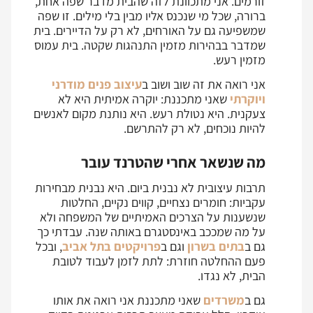
זורמים. אני מתכוונת לזה שהבית מדבר שפה אחת,
ברורה, שכל מי שנכנס אליו מבין בלי מילים. זו שפה
שמשפיעה גם על האורחים, לא רק על הדיירים. בית
שמדבר בבהירות מזמין התנהגות שקטה. בית עמוס
מזמין רעש.
אני רואה את זה שוב ושוב ב
עיצוב פנים מודרני
ויוקרתי
שאני מתכננת: יוקרה אמיתית היא לא
צעקנית. היא נטולת רעש. היא נותנת מקום לאנשים
להיות נוכחים, לא רק להתרשם.
מה שנשאר אחרי שהטרנד עובר
תרבות עיצובית לא נבנית ביום. היא נבנית מבחירות
עקביות: חומרים נצחיים, קווים נקיים, החלטות
שנשענות על הצרכים האמיתיים של המשפחה ולא
על מה שמככב באינסטגרם באותה שנה. עבדתי כך
גם ב
בתים בשרון
וגם ב
פרויקטים בתל אביב
, ובכל
פעם ההחלטה חוזרת: לתת לזמן לעבוד לטובת
הבית, לא נגדו.
גם ב
משרדים
שאני מתכננת אני רואה את אותו