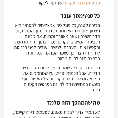
פנים מודרני ויוקרתי
שנתפר ללקוח.
כל סנטימטר עובד
בדירה קטנה, כל פונקציה שמצליחים להסתיר היא
ניצחון. את חדר הארונות תכננתי בתוך הממ"ד, וכך
חדר השינה נשאר מאוורר ומרווח. את מכונת
הכביסה והמייבש, שקודם עמדו בתוך חדר הרחצה
והקטינו אותו, העברתי לנישה ייעודית לפני הכניסה
לחדר הרחצה. כך נשמר המראה הנקי, וחדר
הרחצה חזר להיות מרווח.
גם בחדר הרחצה שמרתי על פלטת הגוונים של
הדירה, אבל הכנסתי פריטי עץ שמחממים את
המראה ומאזנים את הקרירות של האפור. סוף
מעשה במחשבה תחילה, גם בפרטים הקטנים
ביותר.
מה שהמהפך הזה מלמד
לא תמיד צריך לבנות מאפס. לפעמים דירה קיימת,
שמרגישה סגורה ומיושנת, מחכה רק לתכנון נכון