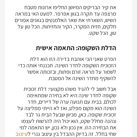
את קיר הבריקים המיושן החליפו ארונות מטבח
מרצפה עד תקרה בגוון אפרפר. למעט האי במראה
השיש, השארתי את שאר האלמנטים בגוונים אפורים
חלקים, חזית המקרר, הקיר והחזיתות. הכל טון על
טון, הכל שקט.
הדלת השקופה: התאמה אישית
הפרט שאני הכי אוהבת בדירה הזו הוא דלת
הזכוכית השקופה לחדר השינה. תכננתי אותה כדי
לשמור על מראה זורם ופתוח, ובזכותה אפשר
להשקיף מחדר השינה אל המטבח.
אבל חשוב לי להגיד משהו מקצועי: דלת זכוכית
שקופה לחדר שינה היא לא בחירה שמתאימה
לכולם. בבית עם תנועה ערה של דיירים, חדר
השינה הוא מקום מפלט, ואז לא הייתי ממליצה על
זכוכית שקופה. כאן, מכיוון שבעל הבית גר לבד
ונהנה מחלל שקט, הוא יכול היה להרשות לעצמו
את הבחירה הזו. אין נכון ולא נכון, יש התאמה למי
שחי בחלל. זה בדיוק ההבדל בין עיצוב גנרי ל
עיצוב