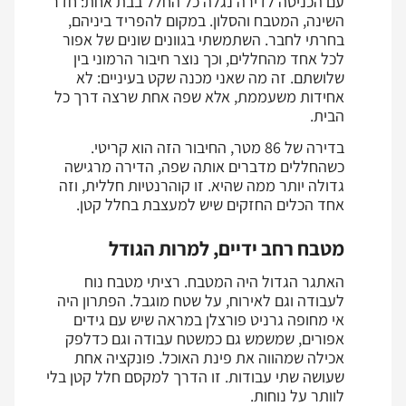
עם הכניסה לדירה נגלה כל החלל בבת אחת: חדר
השינה, המטבח והסלון. במקום להפריד ביניהם,
בחרתי לחבר. השתמשתי בגוונים שונים של אפור
לכל אחד מהחללים, וכך נוצר חיבור הרמוני בין
שלושתם. זה מה שאני מכנה שקט בעיניים: לא
אחידות משעממת, אלא שפה אחת שרצה דרך כל
הבית.
בדירה של 86 מטר, החיבור הזה הוא קריטי.
כשהחללים מדברים אותה שפה, הדירה מרגישה
גדולה יותר ממה שהיא. זו קוהרנטיות חללית, וזה
אחד הכלים החזקים שיש למעצבת בחלל קטן.
מטבח רחב ידיים, למרות הגודל
האתגר הגדול היה המטבח. רציתי מטבח נוח
לעבודה וגם לאירוח, על שטח מוגבל. הפתרון היה
אי מחופה גרניט פורצלן במראה שיש עם גידים
אפורים, שמשמש גם כמשטח עבודה וגם כדלפק
אכילה שמהווה את פינת האוכל. פונקציה אחת
שעושה שתי עבודות. זו הדרך למקסם חלל קטן בלי
לוותר על נוחות.