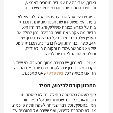
וארוך, או דירה עם עמודים תומכים באמצע,
ובורחים. המחיר יורד, והם מניחים שיש סיבה.
לפעמים יש. אבל הרבה פעמים המגבלה היא לא
בעיה, היא פשוט דורשת תכנון טוב יותר. תכננתי
בית על מגרש בצורת משולש, והצורה הזו היא
בדיוק מה שקבע את זווית הבריכה ונתן לחלל את
העניין שלו. תכננתי בית על מגרש צר וארוך של
244 מטר, ובני הזוג קיבלו בו בריכה. תכננתי לופט
של 86 מטר שהעמודים והקורות בו לא זזים,
וחילקתי את החלל בדיוק לפיהם.
אין נכון ולא נכון, יש בחירה מתוך מחשבה. מי שיודע
לקרוא מגרש נכון יכול לקנות חכם יותר. את הגישה
הזו אני מביאה לכל
בית פרטי
שאני מתכננת.
התכנון קודם לביצוע, תמיד
סוף מעשה במחשבה תחילה. זה לא סיסמה, זו
חשבונאות. כל דבר שנפתר טוב על הנייר חוסך
המון בהמשך, וכל דבר שנדחה לשטח עולה פי כמה.
אני לא ממהרת לביצוע, ואני יושבת על התוכנית עד