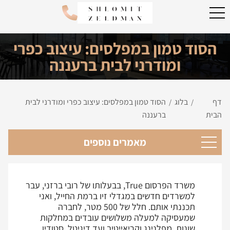
הסוד טמון במפלסים: עיצוב כפרי
ומודרני לבית ברעננה
דף
בלוג
הסוד טמון במפלסים: עיצוב כפרי ומודרני לבית
/
/
הבית
ברעננה
מאמרים נוספים
משרד הפרסום True, בבעלותו של רובי ברזני, עבר
למשרדים חדשים במגדלי זיו ברמת החייל, ואני
תכננתי אותם. חלל של 500 מטר, לחברה
שמעסיקה למעלה משלושים עובדים במחלקות
שונות, מפלנינג וקריאייטיב ועד דיגיטל, סטודיו