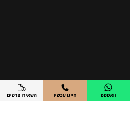
וואטספ
חייגו עכשיו
השאירו פרטים