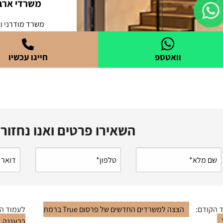
השאירו פרטים ואנו נחזור
 הקודם:
הצצה למשרדים החדשים של פרסום True ברמת
לעמוד ה
ברעננה