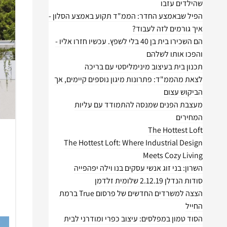
שהילדים עזבו
הפיל שבאמצע החדר: הממ"ד תקוע באמצע הסלון -
איך גורמים לזה לעבוד?
הם השכירו בית בן 40 בלי לשפץ. עכשיו חזרו אליו -
והפכו אותו לשלהם
תכנון בית בעיצוב מינימליסטי עם בריכה
לצאת מהממ"ד: פתרונות מיגון נוספים קיימים, אך
הביקוש עצום
מעצבת הפנים שמנסה להתמודד עם עליות
המחירים
The Hottest Loft
The Hottest Loft: Where Industrial Design
Meets Cozy Living
השרון: בני זוג אנשי עסקים בנו וילה יפהפייה
סודות הנדלן 2.12.19 שלומית זלדמן
הצצה למשרדים החדשים של פרסום True ברמת
החייל
הסוד טמון במפלסים: עיצוב כפרי ומודרני לבית